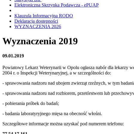
Elektroniczna Skrzynka Podawcza - ePUAP
Klauzula Informacyjna RODO
Deklaracja dostępności
WYZNACZENIA 2026
Wyznaczenia 2019
09.01.2019
Powiatowy Lekarz Weterynarii w Opolu ogłasza nabór dla lekarzy we
2004 r. o Inspekcji Weterynaryjnej, a w szczególności do:
- sprawowania nadzoru nad ubojem zwierząt rzeźnych, w tym badania
- sprawowania nadzoru nad rozbiorem, przetórstwem lub przechow
- pobierania próbek do badań;
- badania laboratyryjnego mięsa na obecność włośni.
Szczegółowe informacje można uzyskać pod numerem telefonu:
77 54 17 161