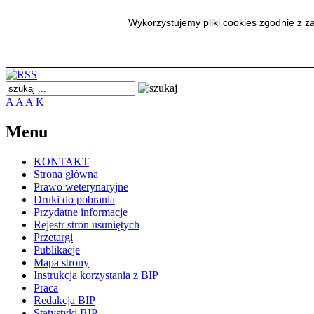
SmodBIP
Wykorzystujemy pliki cookies zgodnie z 
A
A
A
K
Menu
KONTAKT
Strona główna
Prawo weterynaryjne
Druki do pobrania
Przydatne informacje
Rejestr stron usuniętych
Przetargi
Publikacje
Mapa strony
Instrukcja korzystania z BIP
Praca
Redakcja BIP
Statystyki BIP